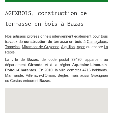
AGEXBOIS, construction de
terrasse en bois à Bazas
Nos artisans professionnels interviennent également pour tous
travaux de
construction de terrasse en bois
à
Casteljaloux
,
Tonneins
,
Miramont-de-Guyenne
,
Aiguillon
,
Agen
ou encore
La
Réole
.
La ville de
Bazas
, de code postal 33430, appartient au
département
Gironde
et à la région
Aquitaine-Limousin-
Poitou-Charentes
. En 2010, la ville comptait 4715 habitants.
Marmande, Villenave-d'Ornon, Bègles mais aussi Gradignan
ou Cestas entourent
Bazas
.