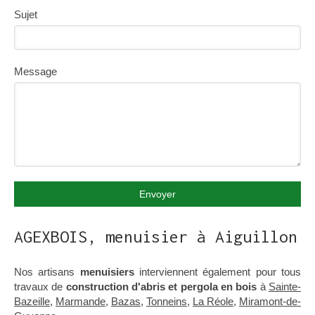
Sujet
Message
Envoyer
AGEXBOIS, menuisier à Aiguillon
Nos artisans
menuisiers
interviennent également pour tous
travaux de
construction d'abris et pergola en bois
à
Sainte-
Bazeille
,
Marmande
,
Bazas
,
Tonneins
,
La Réole
,
Miramont-de-